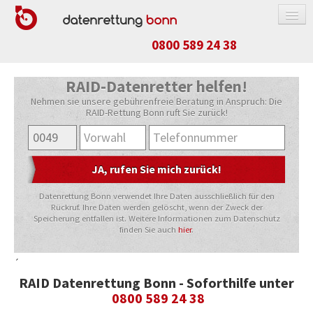
0800 589 24 38
DATENRETTUNG
RAID-Datenretter helfen!
FESTPLATTE / SSD
Nehmen sie unsere gebührenfreie Beratung in Anspruch: Die
RAID-Rettung Bonn ruft Sie zurück!
RAID-SYSTEM
NAS-SYSTEM
APPLE-PRODUKTE
USB-STICK / SPEICHERKARTE
Datenrettung Bonn verwendet Ihre Daten ausschließlich für den
Rückruf. Ihre Daten werden gelöscht, wenn der Zweck der
HANDY / TABLET
Speicherung entfallen ist. Weitere Informationen zum Datenschutz
finden Sie auch
hier
.
PREISE
´
ABLAUF
RAID Datenrettung Bonn - Soforthilfe unter
RICHTIG VERPACKEN
0800 589 24 38