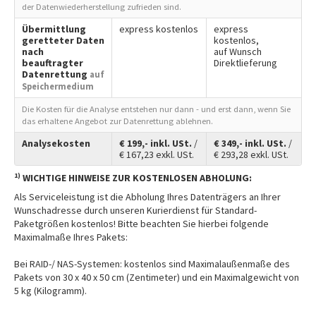
der Datenwiederherstellung zufrieden sind.
Übermittlung
express kostenlos
express
geretteter Daten
kostenlos,
nach
auf Wunsch
beauftragter
Direktlieferung
Datenrettung
auf
Speichermedium
Die Kosten für die Analyse entstehen nur dann - und erst dann, wenn Sie
das erhaltene Angebot zur Datenrettung ablehnen.
Analysekosten
€
199,-
inkl. USt.
/
€
349,-
inkl. USt.
/
€
167,23
exkl. USt.
€
293,28
exkl. USt.
1)
WICHTIGE HINWEISE ZUR KOSTENLOSEN ABHOLUNG:
Als Serviceleistung ist die Abholung Ihres Datenträgers an Ihrer
Wunschadresse durch unseren Kurierdienst für Standard-
Paketgrößen kostenlos! Bitte beachten Sie hierbei folgende
Maximalmaße Ihres Pakets:
Bei RAID-/ NAS-Systemen: kostenlos sind Maximalaußenmaße des
Pakets von 30 x 40 x 50 cm (Zentimeter) und ein Maximalgewicht von
5 kg (Kilogramm).