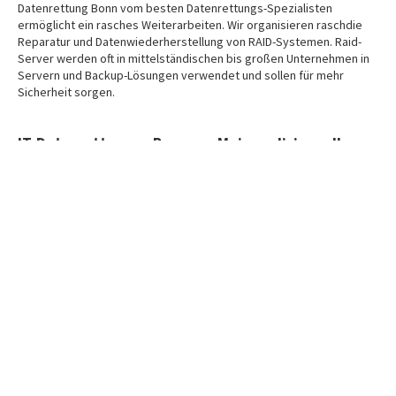
Datenrettung Bonn vom besten Datenrettungs-Spezialisten
ermöglicht ein rasches Weiterarbeiten. Wir organisieren raschdie
Reparatur und Datenwiederherstellung von RAID-Systemen. Raid-
Server werden oft in mittelständischen bis großen Unternehmen in
Servern und Backup-Lösungen verwendet und sollen für mehr
Sicherheit sorgen.
IT-Datenretter aus Bonn am Main realisieren Ihr
Raid-Rebuild und Ihre Raid-Recovery
Die Raid-Server-Datenrettung in Bonn am Main bietet diesen Raid-
Service schon sehr lange an und hat enorme Raid-Datenrettungs-
Erfahrung auf dem Gebiet der Rettung von RAID-Systemen. Unser
Daten-Fachpersona aus Bonn am Main ist jederzeit gerne auch für
Sie da. Auch bei komplexen Defekten an Server-Systemen, alle RAID
Levels, Virtualisierungsgrade sowie Betriebs- und Speicher-
Dateisysteme - sorgen unsere Raid-Datenretter aus Bonn am Main in
Deutschland rasch für Abhilfe. Datenverluste legen oftmals ganze
Firmen lahm. Setzen Sie sich jetzt mit der Raid Datenrettung aus
Bonn am Main in Deutschland in Verbindung.