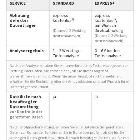
SERVICE
STANDARD
EXPRESS+
Abholung
express
express
1)
1)
defekter
kostenlos
kostenlos
,
Datenträger
auf Wunsch
Direktabholung
(Dauer: 1-2 Werktag
(Dauer: 1-2 Werktag
deutschlandweit)
deutschlandweit)
Analyseergebnis
1 – 2 Werktage
0 – 6 Stunden
Tiefenanalyse
Tiefenanalyse
Nach der Analyse erhalten Sie ein unverbindliches Festpreisangebot zur
Rettung Ihrer Daten. Sie entscheiden, ob Sie dieses Angebot
wahrnehmen oder nicht. Wenn Sie unser Angebot nicht annehmen,
erhalten Sie die Rechnung über die Analysekosten und auf Wunsch Ihren
Datenträger retourniert.
Dateiliste nach
ja
ja
beauftragter
Datenrettung
zur Kontrolle der
geretteten Daten
Nach erfolgreicher Rettung erhalten Sie eine Dateiliste der geretteten
Daten zur Kontrolle. So können Sie in Ruhe überprüfen, ob die für Sie
wichtigen Daten gerettet wurden. Danach bestätigen Sie uns, ob Sie mit